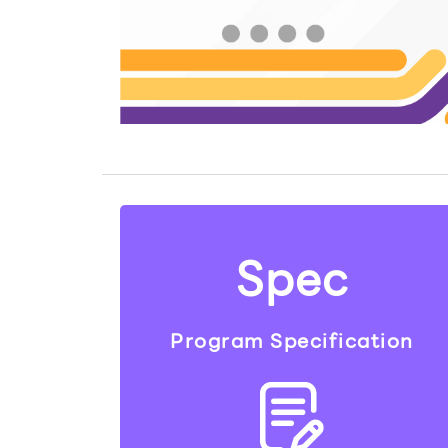
Spec
Program Specification