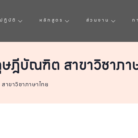
ฏิบัติ
หลักสูตร
ส่วนงาน
ก
ุษฎีบัณฑิต สาขาวิชาภา
ต สาขาวิชาภาษาไทย