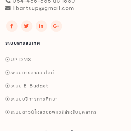
054-466-666 ต่อ 1680
libartsup@gmail.com
ระบบสารสนเทศ
UP DMS
ระบบการลาออนไลน์
ระบบ E-Budget
ระบบบริการการศึกษา
ระบบดาวน์โหลดซอฟแวร์สำหรับบุคลากร