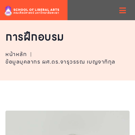
การฝึกอบรม
หน้าหลัก
|
ข้อมูลบุคลากร ผศ.ดร.จารุวรรณ เบญจาทิกุล