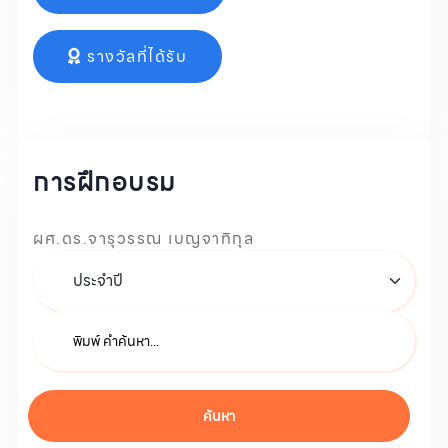
รางวัลที่ได้รับ
การฝึกอบรม
ผศ.ดร.จารุวรรณ เบญจาทิกุล
ค้นหา