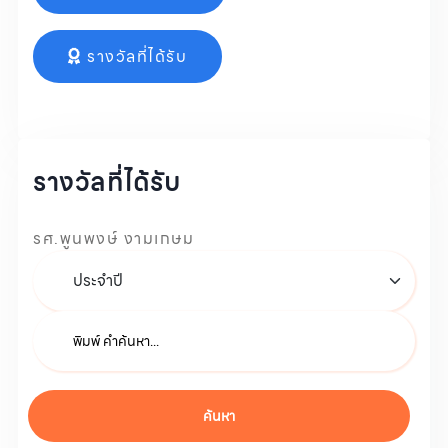
รางวัลที่ได้รับ
รางวัลที่ได้รับ
รศ.พูนพงษ์ งามเกษม
ค้นหา