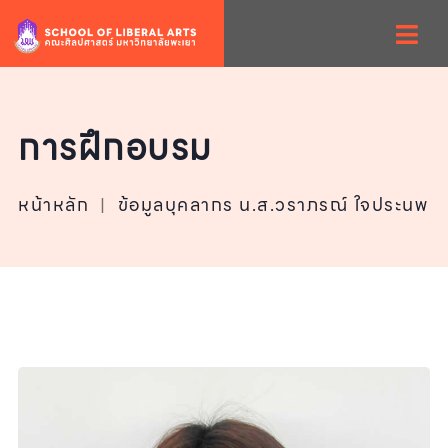
การฝึกอบรม
หน้าหลัก
|
ข้อมูลบุคลากร น.ส.วราภรณ์ ใจประนพ