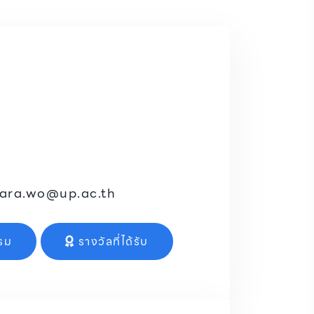
sara.wo@up.ac.th
รม
รางวัลที่ได้รับ