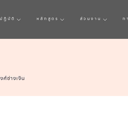
ฏิบัติ
หลักสูตร
ส่วนงาน
ก
งศ์ช่างเงิน