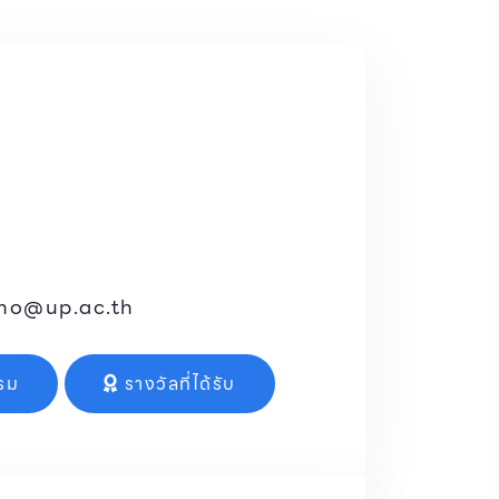
mo@up.ac.th
รม
รางวัลที่ได้รับ