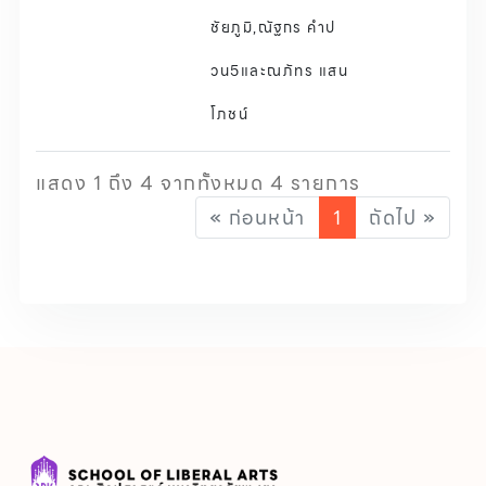
ชัยภูมิ,ณัฐกร คําป
วน5และณภัทร แสน
โภชน์
แสดง 1 ถึง 4 จากทั้งหมด 4 รายการ
« ก่อนหน้า
1
ถัดไป »