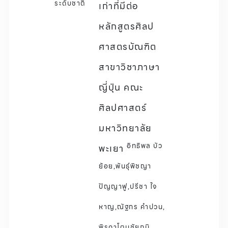
ระดับชาติ
เก่าที่มีต่อ
หลักสูตรศิลป
ศาสตรบัณฑิต
สาขาวิชาภาษา
ญี่ปุ่น คณะ
ศิลปศาสตร์
มหาวิทยาลัย
อิทธิพล บัว
พะเยา
ย้อย,พันธุ์พิชญา
ปัญญาฟู,ปรีชา ใจ
หาญ,ณัฐกร คําปวน,
พิรดาโตนชัยภูมิ