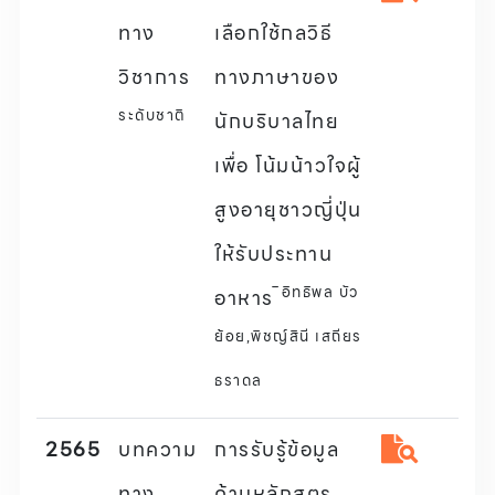
ทาง
เลือกใช้กลวิธี
วิชาการ
ทางภาษาของ
ระดับชาติ
นักบริบาลไทย
เพื่อ โน้มน้าวใจผู้
สูงอายุชาวญี่ปุ่น
ให้รับประทาน
ิอิทธิพล บัว
อาหาร
ย้อย,พิชญ์สินี เสถียร
ธราดล
2565
บทความ
การรับรู้ข้อมูล
ทาง
ด้านหลักสูตร