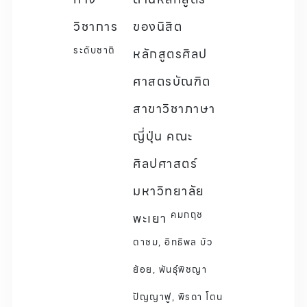
วิชาการ
ของนิสิต
ระดับชาติ
หลักสูตรศิลป
ศาสตรบัณฑิต
สาขาวิชาภาษา
ญี่ปุ่น คณะ
ศิลปศาสตร์
มหาวิทยาลัย
คมกฤช
พะเยา
ตาชม, อิทธิพล บัว
ย้อย, พันธุ์พิชญา
ปัญญาฟู, พิรดา โตน