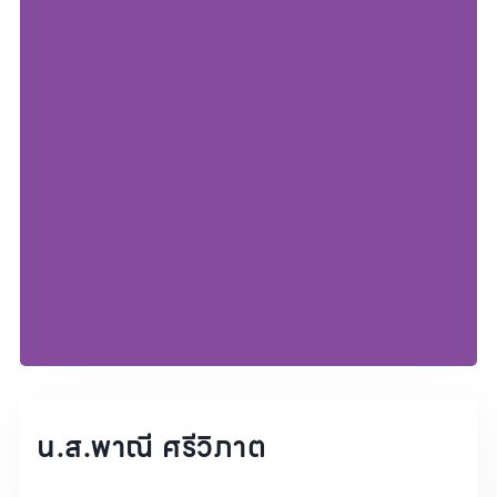
น.ส.พาณี ศรีวิภาต