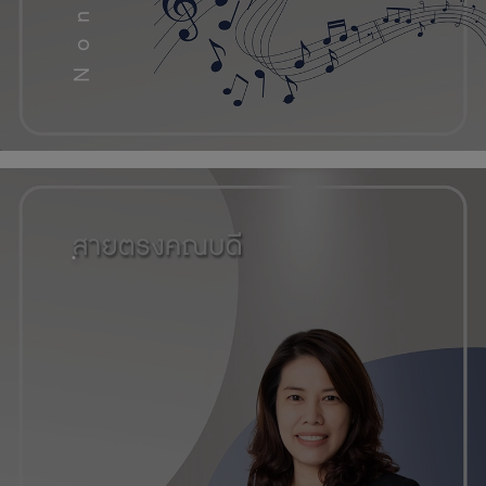
คณะศิลปศาสตร์, มหาวิทยาลัยพะเ
.