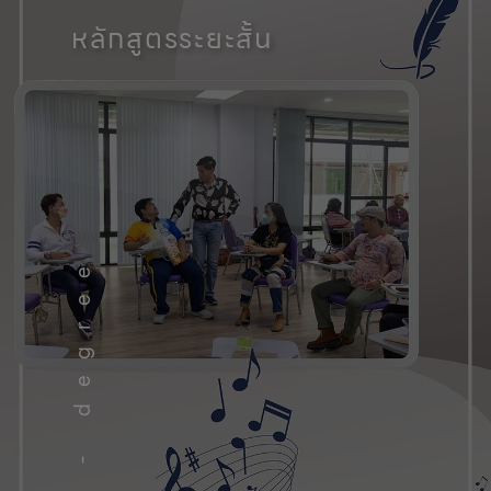
คณะศิลปศาสตร์, มหาวิทยาลัยพะเ
หลักสูตรระยะสั้น
Non - degree