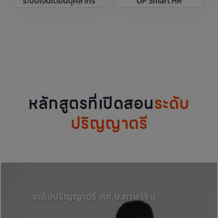
หลักสูตรที่เปิดสอน
ระดับ
ปริญญาตรี
คณะศิลปศาสตร์, มหาวิทยาลัยพะเ
ระดับปริญญาตรี ศศ.บ.ภาษาจีน