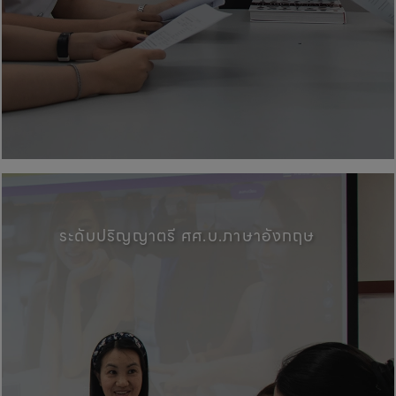
คณะศิลปศาสตร์, มหาวิทยาลัยพะเ
ระดับปริญญาตรี ศศ.บ.ภาษาอังกฤษ