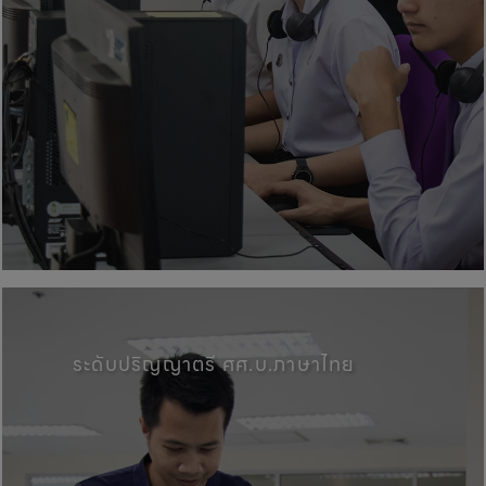
คณะศิลปศาสตร์, มหาวิทยาลัยพะเ
ระดับปริญญาตรี ศศ.บ.ภาษาไทย