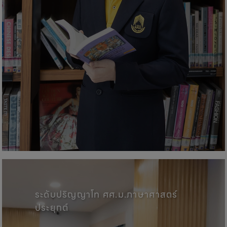
คณะศิลปศาสตร์, มหาวิทยาลัยพะเ
ระดับปริญญาโท ศศ.ม.ภาษาศาสตร์
ประยุกต์