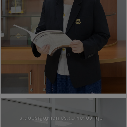
คณะศิลปศาสตร์, มหาวิทยาลัยพะเ
ระดับปริญญาเอก ปร.ด.ภาษาอังกฤษ