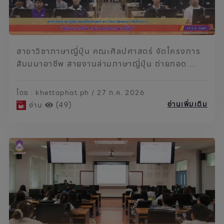
สาขาวิชาภาษาญี่ปุ่น คณะศิลปศาสตร์ จัดโครงการ
สัมมนาอาชีพ สายงานล่ามภาษาญี่ปุ่น ถ่ายทอด
ประสบการณ์จริง เตรียมความพร้อมนิสิตสู่โลกการ
ทำงาน
โดย : khettaphat.ph / 27 ก.ค. 2026
อ่านเพิ่มเติม
อ่าน
(49)