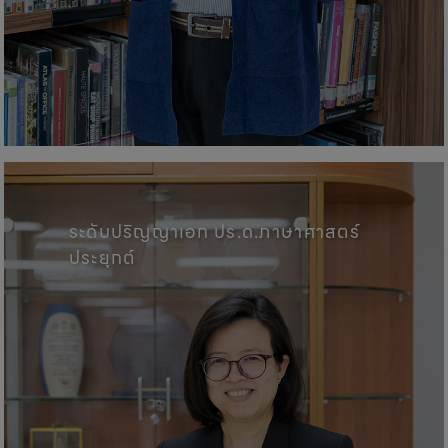
คณะศิลปศาสตร์, มหาวิทยาลัยพะเ
ระดับปริญญาเอก ปร.ด.ภาษาศาสตร์
ประยุกต์