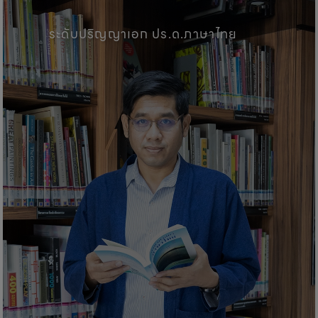
คณะศิลปศาสตร์, มหาวิทยาลัยพะเ
ระดับปริญญาเอก ปร.ด.ภาษาไทย