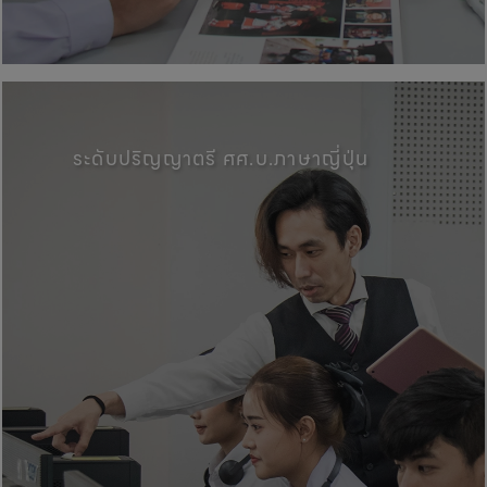
คณะศิลปศาสตร์, มหาวิทยาลัยพะเ
ระดับปริญญาตรี ศศ.บ.ภาษาญี่ปุ่น