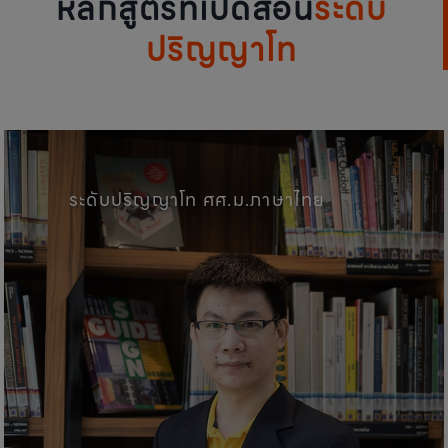
หลักสูตรที่เปิดสอน
ระดับ
ปริญญาโท
คณะศิลปศาสตร์, มหาวิทยาลัยพะเ
ระดับปริญญาโท ศศ.ม.ภาษาไทย