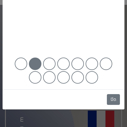
คณะศิลปศาสตร์, มหาวิทยาลัยพะเ
ข้อกำหนดหลักสูตร
Program Spec
ปิด