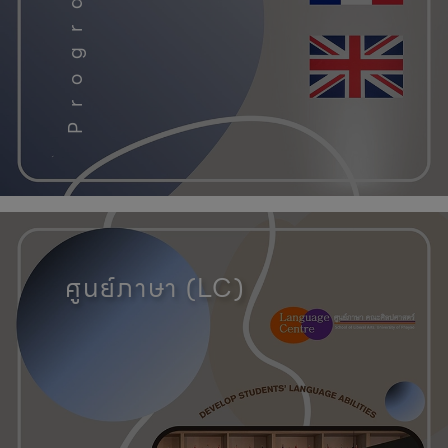
คณะศิลปศาสตร์, มหาวิทยาลัยพะเ
ศูนย์ภาษา (LC)