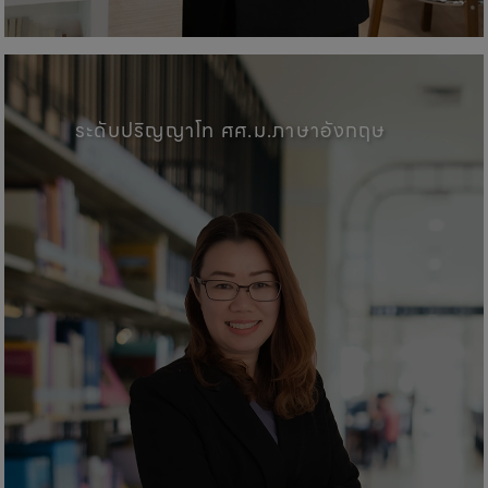
คณะศิลปศาสตร์, มหาวิทยาลัยพะเ
ระดับปริญญาโท ศศ.ม.ภาษาอังกฤษ