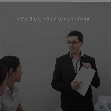
คณะศิลปศาสตร์, มหาวิทยาลัยพะเ
ระดับปริญญาตรี ศศ.บ.ภาษาฝรั่งเศส